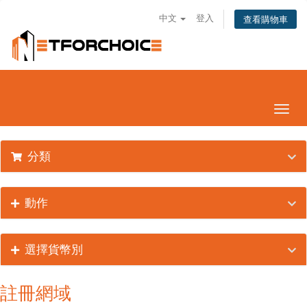
中文
登入
查看購物車
切
換
導
分類
覽
動作
選擇貨幣別
註冊網域