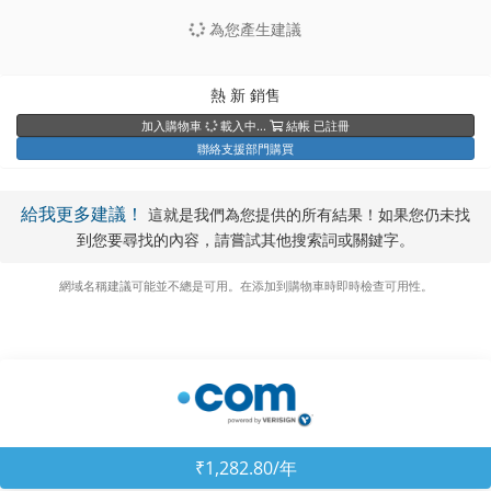
已註冊
已註冊
為您產生建議
₹958.80INR
新增
聯絡支援部門購買
聯絡支援部門購買
載入中...
熱
新
銷售
結帳
加入購物車
載入中...
結帳
已註冊
已註冊
聯絡支援部門購買
給我更多建議！
這就是我們為您提供的所有結果！如果您仍未找
聯絡支援部門購買
到您要尋找的內容，請嘗試其他搜索詞或關鍵字。
網域名稱建議可能並不總是可用。在添加到購物車時即時檢查可用性。
₹1,282.80/年