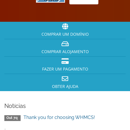
COMPRAR UM DOMÍNIO
COMPRAR ALOJAMENTO
FAZER UM PAGAMENTO
OBTER AJUDA
Notícias
Thank you for choosing WHMCS!
Out 7q