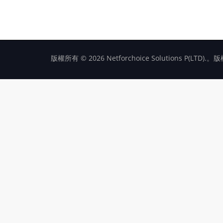
版權所有 © 2026 Netforchoice Solutions P(LTD)