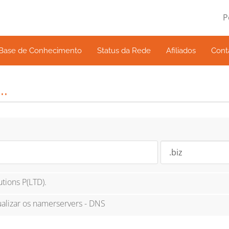
P
Base de Conhecimento
Status da Rede
Afiliados
Cont
.
tions P(LTD).
ualizar os namerservers - DNS