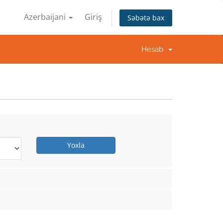
Azerbaijani
Giriş
Səbətə bax
Hesab
Yoxla