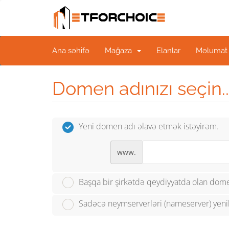
Ana səhifə
Mağaza
Elanlar
Məlumat 
Domen adınızı seçin..
Yeni domen adı əlavə etmək istəyirəm.
www.
Başqa bir şirkətdə qeydiyyatda olan dome
Sadəcə neymserverləri (nameserver) yeni