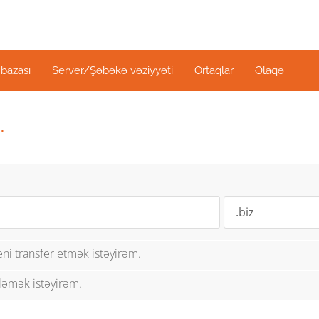
bazası
Server/Şəbəkə vəziyyəti
Ortaqlar
Əlaqə
.
ni transfer etmək istəyirəm.
ləmək istəyirəm.