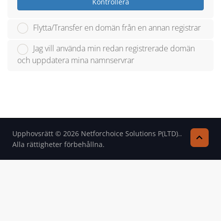
Kontrollera
Flytta/Transfer en domän från en annan registrar
Jag vill använda min redan registrerade domän
och uppdatera mina namnservrar
Upphovsrätt © 2026 Netforchoice Solutions P(LTD)..
Alla rättigheter förbehållna.