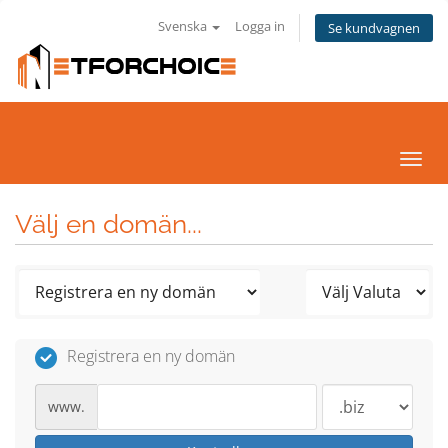
Svenska
Logga in
Se kundvagnen
Växla
navig
Välj en domän...
Registrera en ny domän
www.